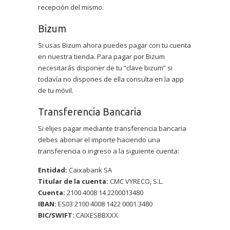
recepción del mismo.
Bizum
Si usas Bizum ahora puedes pagar con tu cuenta
en nuestra tienda. Para pagar por Bizum
necesitarás disponer de tu “clave bizum” si
todavía no dispones de ella consulta en la app
de tu móvil.
Transferencia Bancaria
Si elijes pagar mediante transferencia bancaria
debes abonar el importe haciendo una
transferencia o ingreso a la siguiente cuenta:
Entidad:
Caixabank SA
Titular de la cuenta:
CMC VYRECO, S.L.
Cuenta:
2100 4008 14 2200013480
IBAN:
ES03 2100 4008 1422 0001 3480
BIC/SWIFT:
CAIXESBBXXX