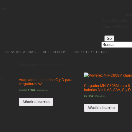
Powerex
Llá
Entrar
|
Registrar
|
Carro:
0,00
€
( 0 )
PILAS ALCALINAS
ACCESORIOS
PACKS DESCUENTO
Mostrando los 2 resultados
do
Adaptador de baterías C y D para
cargadores AA
Cargador MH-C808M para 8
baterías Nimh AA, AAA, C y D
9,50
€
6,50
€
IVA Incluido
99,95
€
IVA Incluido
Añadir al carrito
Añadir al carrito