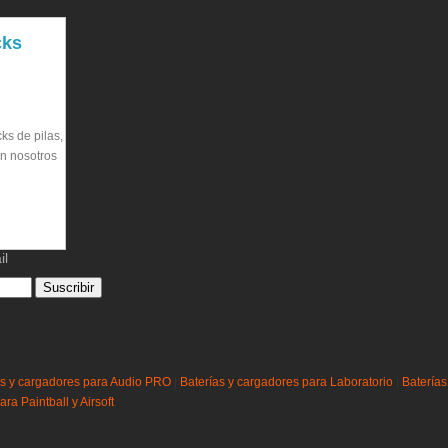
cks
s de pilas,
on nosotros
il
as y cargadores para Audio PRO
|
Baterías y cargadores para Laboratorio
|
Baterías
ra Paintball y Airsoft