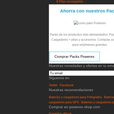
8 Pilas recargables
(1)
Ahorra con nuestros Pa
Packs de los productos más demandados. Pack
Cargadores + pilas y accesorios. Contacta c
para volúmenes grandes.
Comprar Packs Powerex
Nuestras novedades y ofertas en tu ema
Síguenos en
Twitter
Facebook
Nuestras recomendaciones
Baterías y cargadores para Fotógrafos
|
Baterí
cargadores para GPS
|
Baterías y cargadores pa
Comprar en powerex-shop.com
Garantía oficial