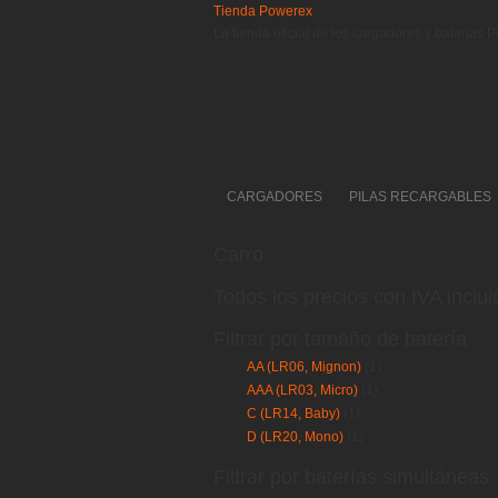
Tienda Powerex
La tienda oficial de los cargadores y baterías 
CARGADORES
PILAS RECARGABLES
Carro
Todos los precios con IVA inclui
Filtrar por tamaño de batería
AA (LR06, Mignon)
(1)
AAA (LR03, Micro)
(1)
C (LR14, Baby)
(1)
D (LR20, Mono)
(1)
Filtrar por baterías simultáneas