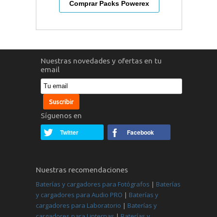
Comprar Packs Powerex
Nuestras novedades y ofertas en tu
email
Síguenos en
Twitter
Facebook
Nuestras recomendaciones
Baterías y cargadores para Fotógrafos
|
Baterías
y cargadores para Audio PRO
|
Baterías y
cargadores para Laboratorio
|
Baterías y
cargadores para Linternas
|
Baterías y