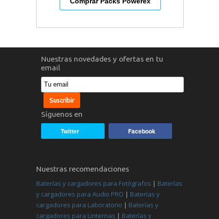
Comprar Packs Powerex
Nuestras novedades y ofertas en tu
email
Síguenos en
Twitter
Facebook
Nuestras recomendaciones
Baterías y cargadores para Fotógrafos
|
Baterías
y cargadores para Audio PRO
|
Baterías y
cargadores para Laboratorio
|
Baterías y
cargadores para Linternas
|
Baterías y