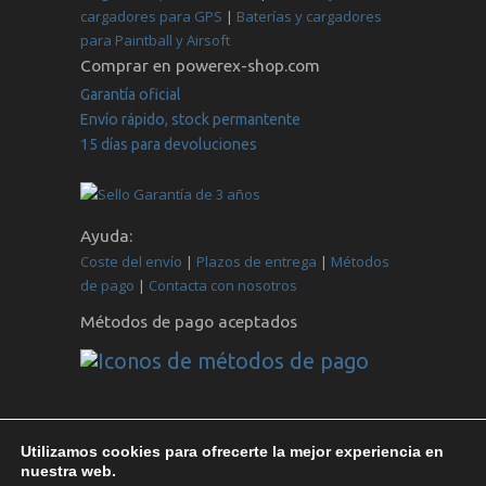
cargadores para GPS
|
Baterías y cargadores
para Paintball y Airsoft
Comprar en powerex-shop.com
Garantía oficial
Envío rápido, stock permantente
15 días para devoluciones
Ayuda:
Coste del envío
|
Plazos de entrega
|
Métodos
de pago
|
Contacta con nosotros
Métodos de pago aceptados
©
CMC VYRECO SL
| Juan Bautista Llorens 109B |
Utilizamos cookies para ofrecerte la mejor experiencia en
12540 Villarreal - España
Aviso legal
,
Política de
nuestra web.