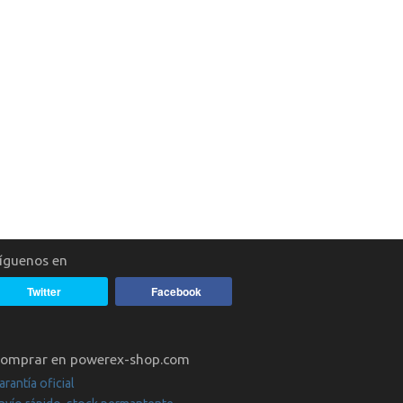
íguenos en
Twitter
Facebook
omprar en powerex-shop.com
arantía oficial