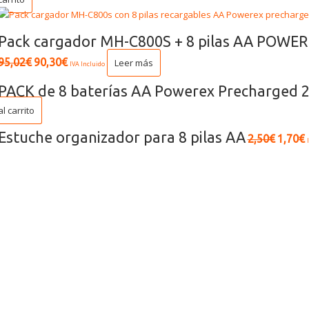
Pack cargador MH-C800S + 8 pilas AA POWE
95,02
€
90,30
€
Leer más
IVA Incluido
PACK de 8 baterías AA Powerex Precharged
al carrito
Estuche organizador para 8 pilas AA
2,50
€
1,70
€