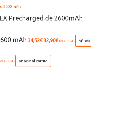
REX Precharged de 2600mAh
 2600 mAh
34,52
€
32,90
€
Añadir
IVA Incluido
Añadir al carrito
IVA Incluido