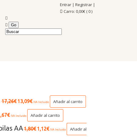
Entrar
|
Registrar
|
Carro:
0,00
€
( 0 )
h
17,26
€
13,09
€
Añadir al carrito
IVA Incluido
,67
€
Añadir al carrito
IVA Incluido
pilas AA
1,80
€
1,12
€
Añadir al
IVA Incluido