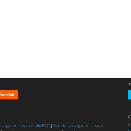
S
C
G
y cargadores para Audio PRO
|
Baterías y cargadores para